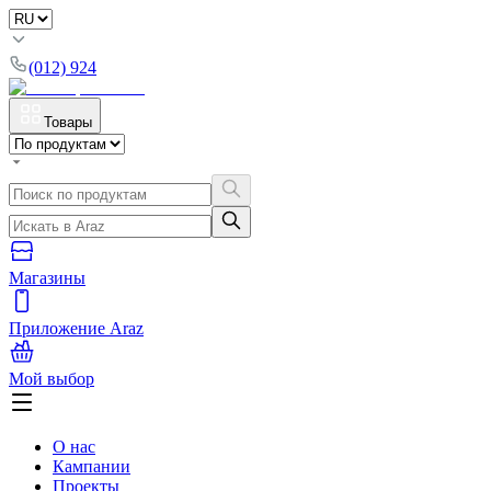
(012) 924
Товары
Магазины
Приложение Araz
Мой выбор
О нас
Кампании
Проекты