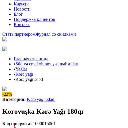
Карьера
Новости
Блог
Поддержка клиентов
Контакт
Стать партнёром
Журнал со скидками
Главная страница
•
Süd və emal olunmuş ət məhsulları
•
Yağlar
•
Kərə yağı
•
Kərə yağı ədəd
-23%
Категория
:
Kərə yağı ədəd
Korovuşka Kərə Yağı 180qr
Код продукта
:
1000015061