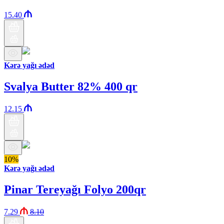
15.40
Kərə yağı ədəd
Svalya Butter 82% 400 qr
12.15
10%
Kərə yağı ədəd
Pinar Tereyağı Folyo 200qr
7.29
8.10