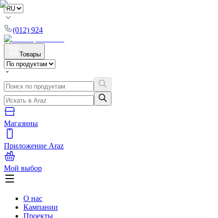
(012) 924
Товары
Магазины
Приложение Araz
Мой выбор
О нас
Кампании
Проекты