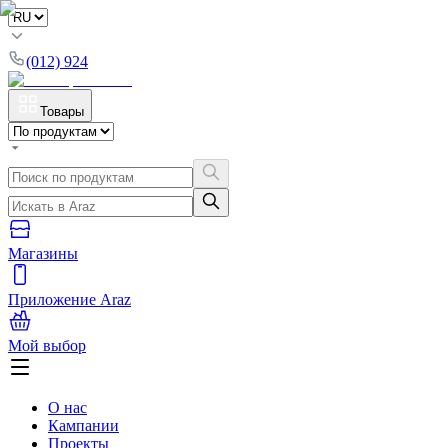
(012) 924
Товары
Магазины
Приложение Araz
Мой выбор
О нас
Кампании
Проекты