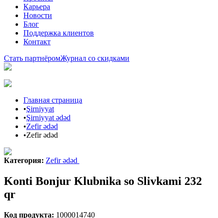
Карьера
Новости
Блог
Поддержка клиентов
Контакт
Стать партнёром
Журнал со скидками
Главная страница
•
Şirniyyat
•
Şirniyyat ədəd
•
Zefir ədəd
•
Zefir ədəd
Категория
:
Zefir ədəd
Konti Bonjur Klubnika so Slivkami 232
qr
Код продукта
:
1000014740