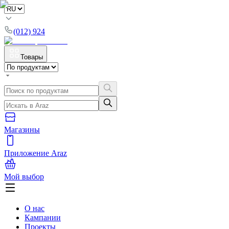
(012) 924
Товары
Магазины
Приложение Araz
Мой выбор
О нас
Кампании
Проекты