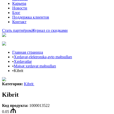
Карьера
Новости
Блог
Поддержка клиентов
Контакт
Стать партнёром
Журнал со скидками
Главная страница
•
Xırdavat,elektronıka,avto məhsulları
•
Xırdavatlar
•
Məişət xırdavat məhsulları
•
Kibrit
Категория
:
Kibrit
Kibrit
Код продукта
:
1000013522
0.05