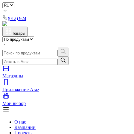
(012) 924
Товары
Магазины
Приложение Araz
Мой выбор
О нас
Кампании
Проекты