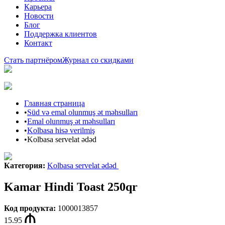
Карьера
Новости
Блог
Поддержка клиентов
Контакт
Стать партнёром
Журнал со скидками
Главная страница
•
Süd və emal olunmuş ət məhsulları
•
Emal olunmuş ət məhsulları
•
Kolbasa hisə verilmiş
•
Kolbasa servelat ədəd
Категория
:
Kolbasa servelat ədəd
Kamar Hindi Toast 250qr
Код продукта
:
1000013857
15.95