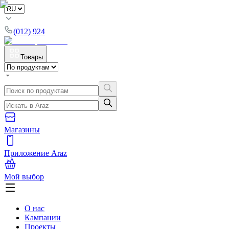
(012) 924
Товары
Магазины
Приложение Araz
Мой выбор
О нас
Кампании
Проекты