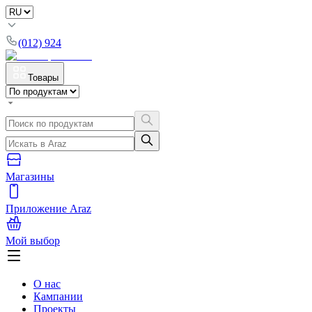
(012) 924
Товары
Магазины
Приложение Araz
Мой выбор
О нас
Кампании
Проекты