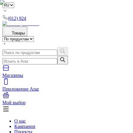
(012) 924
Товары
Магазины
Приложение Araz
Мой выбор
О нас
Кампании
Проекты