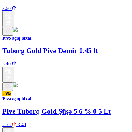
3.60
Pivə açıq idxal
Tuborg Gold Pivə Dəmir 0.45 lt
3.40
25%
Pivə açıq idxal
Pive Tuborq Gold Şüşə 5 6 % 0 5 Lt
2.55
3.40