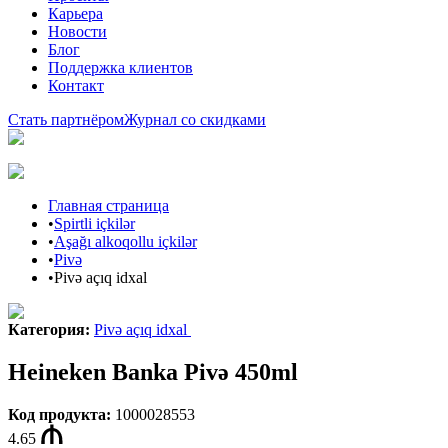
Карьера
Новости
Блог
Поддержка клиентов
Контакт
Стать партнёром
Журнал со скидками
Главная страница
•
Spirtli içkilər
•
Aşağı alkoqollu içkilər
•
Pivə
•
Pivə açıq idxal
Категория
:
Pivə açıq idxal
Heineken Banka Pivə 450ml
Код продукта
:
1000028553
4.65