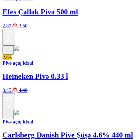
Efes Çəllək Pivə 500 ml
2.89
3.50
22%
Pivə açıq idxal
Heineken Pivə 0.33 l
3.45
4.40
Pivə açıq idxal
Carlsberg Danish Pive Şüşə 4.6% 440 ml