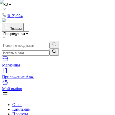
(012) 924
Товары
Магазины
Приложение Araz
Мой выбор
О нас
Кампании
Проекты