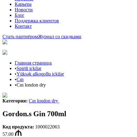
Карьера
Новости
Блог
Поддержка клиентов
Контакт
Стать партнёром
Журнал со скидками
Главная страница
•
Spirtli içkilər
•
Yüksək alkoqollu içkilər
•
Cın
•
Cın london dry
Категория
:
Cın london dry
Gordon.s Gin 700ml
Код продукта
:
1000022063
57.00