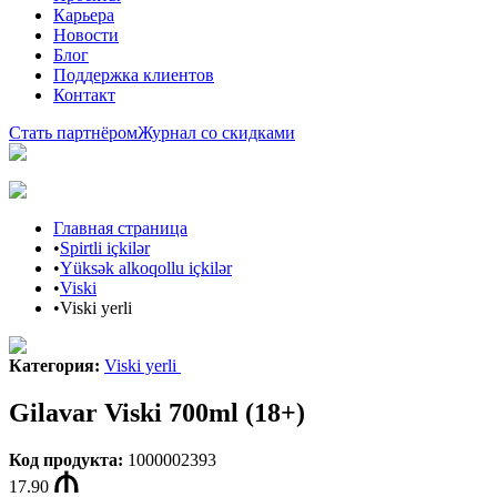
Карьера
Новости
Блог
Поддержка клиентов
Контакт
Стать партнёром
Журнал со скидками
Главная страница
•
Spirtli içkilər
•
Yüksək alkoqollu içkilər
•
Viski
•
Viski yerli
Категория
:
Viski yerli
Gilavar Viski 700ml (18+)
Код продукта
:
1000002393
17.90