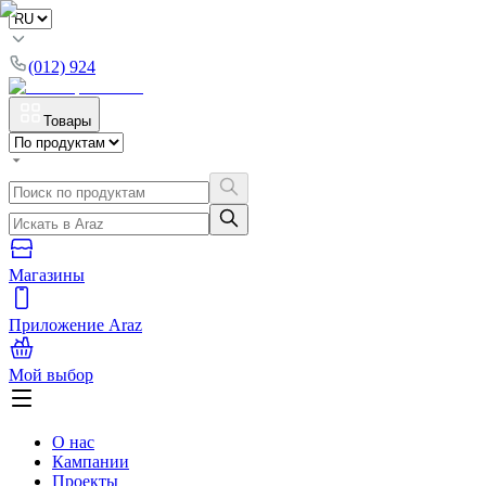
(012) 924
Товары
Магазины
Приложение Araz
Мой выбор
О нас
Кампании
Проекты