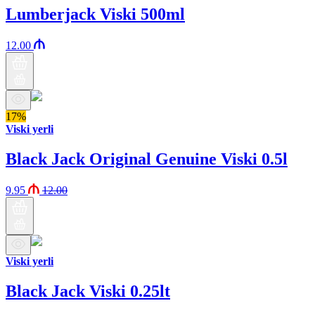
Lumberjack Viski 500ml
12.00
17%
Viski yerli
Black Jack Original Genuine Viski 0.5l
9.95
12.00
Viski yerli
Black Jack Viski 0.25lt