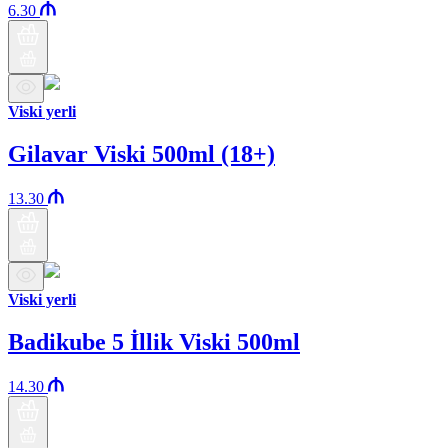
6.30
Viski yerli
Gilavar Viski 500ml (18+)
13.30
Viski yerli
Badikube 5 İllik Viski 500ml
14.30