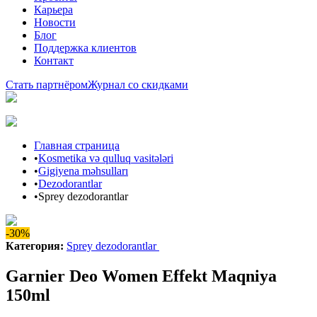
Карьера
Новости
Блог
Поддержка клиентов
Контакт
Стать партнёром
Журнал со скидками
Главная страница
•
Kosmetika və qulluq vasitələri
•
Gigiyena məhsulları
•
Dezodorantlar
•
Sprey dezodorantlar
-30%
Категория
:
Sprey dezodorantlar
Garnier Deo Women Effekt Maqniya
150ml