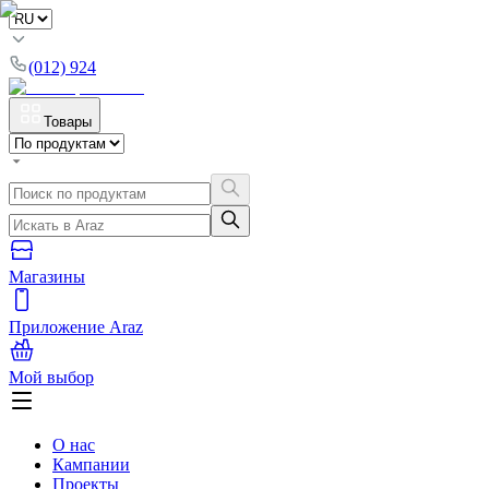
(012) 924
Товары
Магазины
Приложение Araz
Мой выбор
О нас
Кампании
Проекты