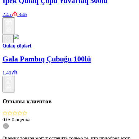
Ipek Qulaq Çöpü Yuvarlaq 300lü
2.45
3.45
Qulaq çöpləri
Gala Pambıq Çubuğu 100lü
1.40
Отзывы клиентов
0.0
•
0
оценка
Оценку товара могут оставить только те, кто приобрел этот