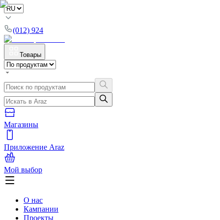
(012) 924
Товары
Магазины
Приложение Araz
Мой выбор
О нас
Кампании
Проекты