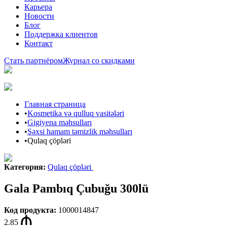
Карьера
Новости
Блог
Поддержка клиентов
Контакт
Стать партнёром
Журнал со скидками
Главная страница
•
Kosmetika və qulluq vasitələri
•
Gigiyena məhsulları
•
Şəxsi hamam təmizlik məhsulları
•
Qulaq çöpləri
Категория
:
Qulaq çöpləri
Gala Pambıq Çubuğu 300lü
Код продукта
:
1000014847
2.85