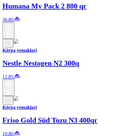
Humana My Pack 2 800 qr
36.80
Körpə yeməkləri
Nestle Nestogen N2 300q
11.85
Körpə yeməkləri
Friso Gold Süd Tozu N3 400qr
19.80