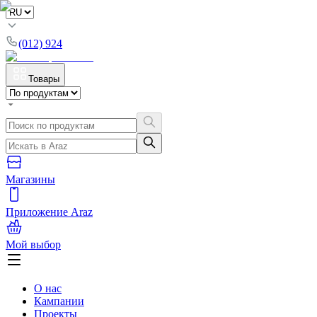
(012) 924
Товары
Магазины
Приложение Araz
Мой выбор
О нас
Кампании
Проекты