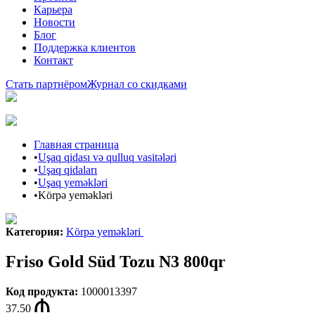
Карьера
Новости
Блог
Поддержка клиентов
Контакт
Стать партнёром
Журнал со скидками
Главная страница
•
Uşaq qidası və qulluq vasitələri
•
Uşaq qidaları
•
Uşaq yeməkləri
•
Körpə yeməkləri
Категория
:
Körpə yeməkləri
Friso Gold Süd Tozu N3 800qr
Код продукта
:
1000013397
37.50