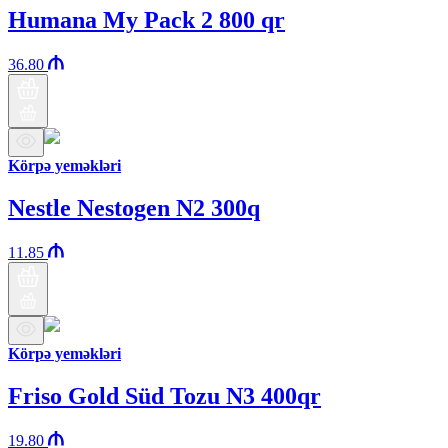
Humana My Pack 2 800 qr
36.80
Körpə yeməkləri
Nestle Nestogen N2 300q
11.85
Körpə yeməkləri
Friso Gold Süd Tozu N3 400qr
19.80