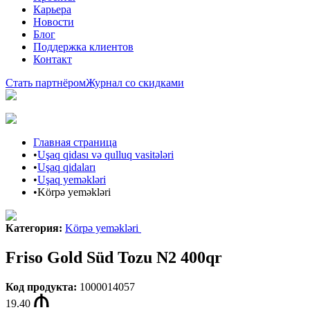
Карьера
Новости
Блог
Поддержка клиентов
Контакт
Стать партнёром
Журнал со скидками
Главная страница
•
Uşaq qidası və qulluq vasitələri
•
Uşaq qidaları
•
Uşaq yeməkləri
•
Körpə yeməkləri
Категория
:
Körpə yeməkləri
Friso Gold Süd Tozu N2 400qr
Код продукта
:
1000014057
19.40