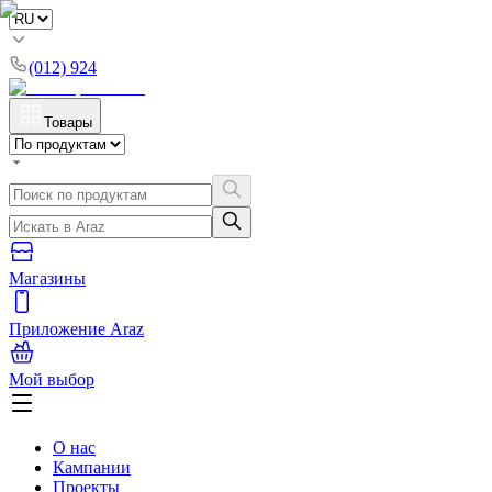
(012) 924
Товары
Магазины
Приложение Araz
Мой выбор
О нас
Кампании
Проекты