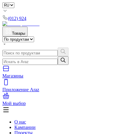
(012) 924
Товары
Магазины
Приложение Araz
Мой выбор
О нас
Кампании
Проекты