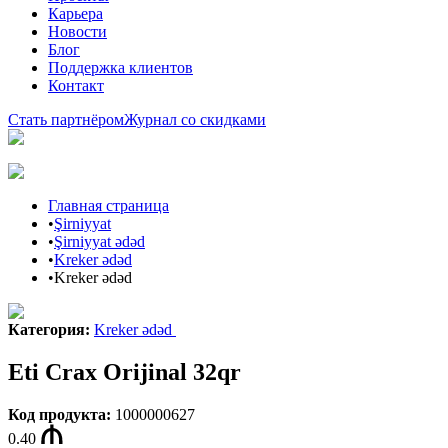
Карьера
Новости
Блог
Поддержка клиентов
Контакт
Стать партнёром
Журнал со скидками
Главная страница
•
Şirniyyat
•
Şirniyyat ədəd
•
Kreker ədəd
•
Kreker ədəd
Категория
:
Kreker ədəd
Eti Crax Orijinal 32qr
Код продукта
:
1000000627
0.40