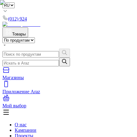
(012) 924
Товары
Магазины
Приложение Araz
Мой выбор
О нас
Кампании
Проекты