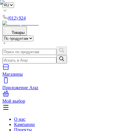
(012) 924
Товары
Магазины
Приложение Araz
Мой выбор
О нас
Кампании
Проекты