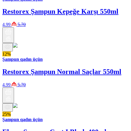
Restorex Şampun Kepeğe Karşı 550ml
4.99
5.70
12%
Şampun qadın üçün
Restorex Şampun Normal Saçlar 550ml
4.99
5.70
25%
Şampun qadın üçün