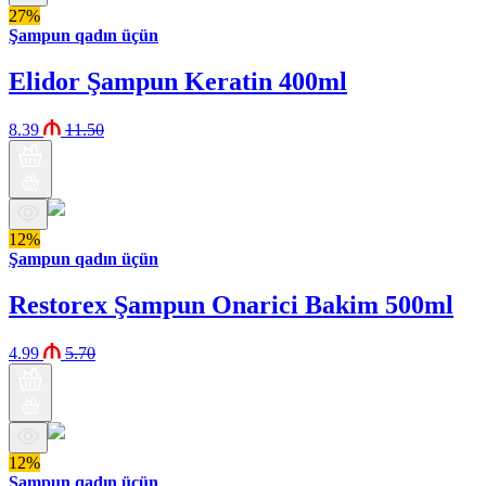
27%
Şampun qadın üçün
Elidor Şampun Keratin 400ml
8.39
11.50
12%
Şampun qadın üçün
Restorex Şampun Onarici Bakim 500ml
4.99
5.70
12%
Şampun qadın üçün