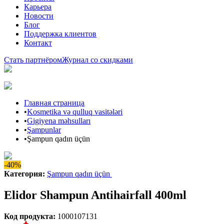
Карьера
Новости
Блог
Поддержка клиентов
Контакт
Стать партнёром
Журнал со скидками
Главная страница
•
Kosmetika və qulluq vasitələri
•
Gigiyena məhsulları
•
Şampunlar
•
Şampun qadın üçün
-40%
Категория
:
Şampun qadın üçün
Elidor Shampun Antihairfall 400ml
Код продукта
:
1000107131