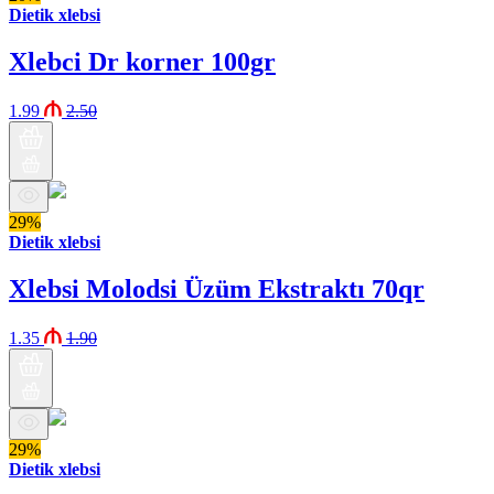
Dietik xlebsi
Xlebci Dr korner 100gr
1.99
2.50
29%
Dietik xlebsi
Xlebsi Molodsi Üzüm Ekstraktı 70qr
1.35
1.90
29%
Dietik xlebsi