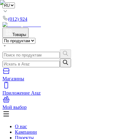
(012) 924
Товары
Магазины
Приложение Araz
Мой выбор
О нас
Кампании
Проекты