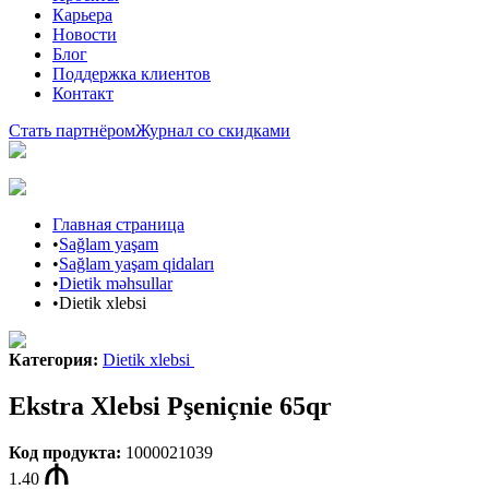
Карьера
Новости
Блог
Поддержка клиентов
Контакт
Стать партнёром
Журнал со скидками
Главная страница
•
Sağlam yaşam
•
Sağlam yaşam qidaları
•
Dietik məhsullar
•
Dietik xlebsi
Категория
:
Dietik xlebsi
Ekstra Xlebsi Pşeniçnie 65qr
Код продукта
:
1000021039
1.40