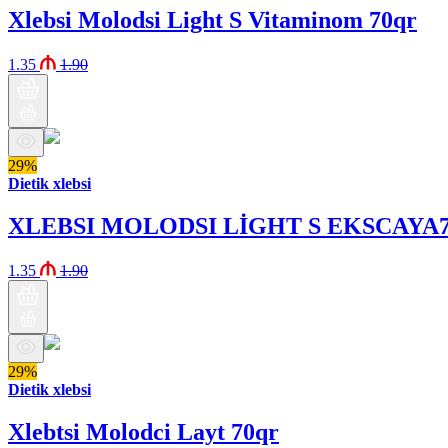
Xlebsi Molodsi Light S Vitaminom 70qr
1.35
1.90
29%
Dietik xlebsi
XLEBSI MOLODSI LİGHT S EKSCAYA
1.35
1.90
29%
Dietik xlebsi
Xlebtsi Molodci Layt 70qr