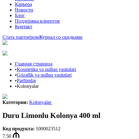
Карьера
Новости
Блог
Поддержка клиентов
Контакт
Стать партнёром
Журнал со скидками
Главная страница
•
Kosmetika və qulluq vasitələri
•
Gözəllik və qulluq vasitələri
•
Parfümlər
•
Kolonyalar
Категория
:
Kolonyalar
Duru Limonlu Kolonya 400 ml
Код продукта
:
1000023512
7.50