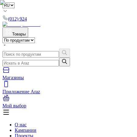
(012) 924
Товары
Магазины
Приложение Araz
Мой выбор
О нас
Кампании
Проекты