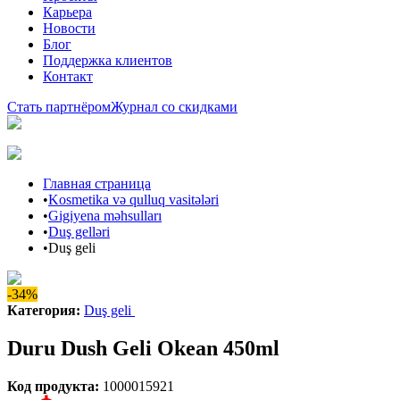
Карьера
Новости
Блог
Поддержка клиентов
Контакт
Стать партнёром
Журнал со скидками
Главная страница
•
Kosmetika və qulluq vasitələri
•
Gigiyena məhsulları
•
Duş gelləri
•
Duş geli
-34%
Категория
:
Duş geli
Duru Dush Geli Okean 450ml
Код продукта
:
1000015921