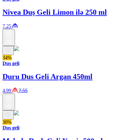
Nivea Duş Geli Limon ilə 250 ml
7.25
34%
Duş geli
Duru Dus Geli Argan 450ml
4.99
7.55
30%
Duş geli