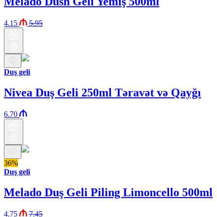
Melado Dush Geli Yemiş 500ml
4.15
5.95
Duş geli
Nivea Duş Geli 250ml Təravət və Qayğı
6.70
36%
Duş geli
Melado Duş Geli Piling Limoncello 500ml
4.75
7.45