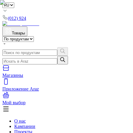
(012) 924
Товары
Магазины
Приложение Araz
Мой выбор
О нас
Кампании
Проекты