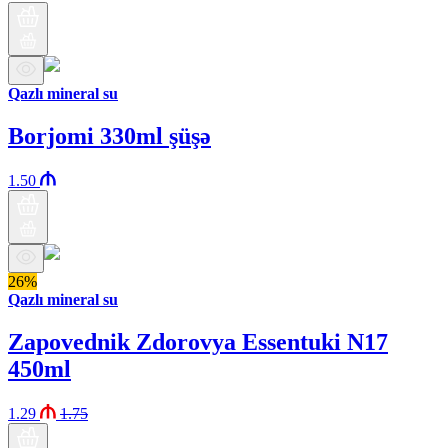
Qazlı mineral su
Borjomi 330ml şüşə
1.50
26%
Qazlı mineral su
Zapovednik Zdorovya Essentuki N17
450ml
1.29
1.75