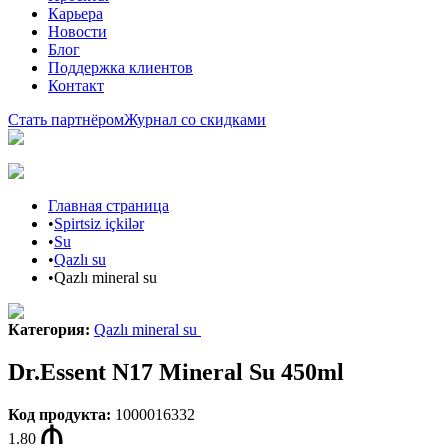
Карьера
Новости
Блог
Поддержка клиентов
Контакт
Стать партнёром
Журнал со скидками
Главная страница
•
Spirtsiz içkilər
•
Su
•
Qazlı su
•
Qazlı mineral su
Категория
:
Qazlı mineral su
Dr.Essent N17 Mineral Su 450ml
Код продукта
:
1000016332
1.80