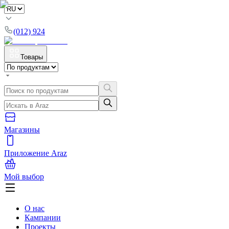
(012) 924
Товары
Магазины
Приложение Araz
Мой выбор
О нас
Кампании
Проекты