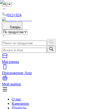
(012) 924
Товары
Магазины
Приложение Araz
Мой выбор
О нас
Кампании
Проекты