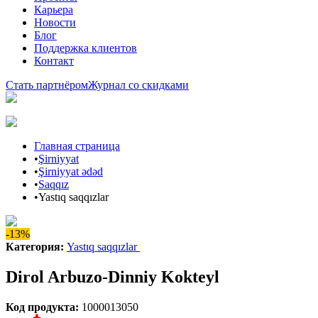
Карьера
Новости
Блог
Поддержка клиентов
Контакт
Стать партнёром
Журнал со скидками
Главная страница
•
Şirniyyat
•
Şirniyyat ədəd
•
Saqqız
•
Yastıq saqqızlar
-13%
Категория
:
Yastıq saqqızlar
Dirol Arbuzo-Dinniy Kokteyl
Код продукта
:
1000013050