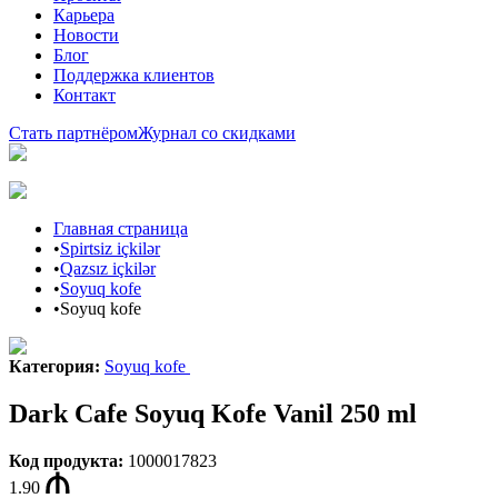
Карьера
Новости
Блог
Поддержка клиентов
Контакт
Стать партнёром
Журнал со скидками
Главная страница
•
Spirtsiz içkilər
•
Qazsız içkilər
•
Soyuq kofe
•
Soyuq kofe
Категория
:
Soyuq kofe
Dark Cafe Soyuq Kofe Vanil 250 ml
Код продукта
:
1000017823
1.90