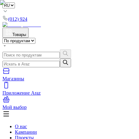
(012) 924
Товары
Магазины
Приложение Araz
Мой выбор
О нас
Кампании
Проекты