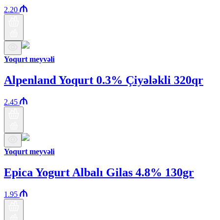
2.20
Yoqurt meyvəli
Alpenland Yoqurt 0.3% Çiyələkli 320qr
2.45
Yoqurt meyvəli
Epica Yogurt Albalı Gilas 4.8% 130gr
1.95