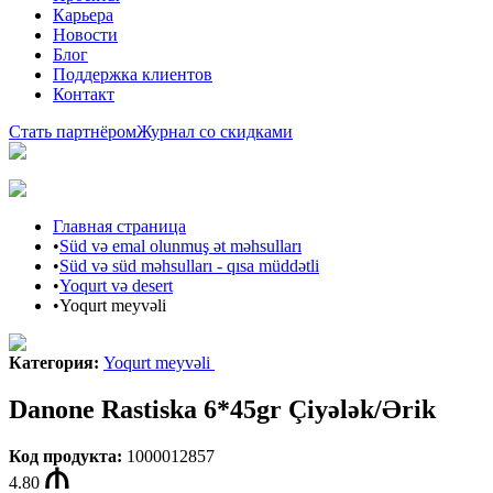
Карьера
Новости
Блог
Поддержка клиентов
Контакт
Стать партнёром
Журнал со скидками
Главная страница
•
Süd və emal olunmuş ət məhsulları
•
Süd və süd məhsulları - qısa müddətli
•
Yoqurt və desert
•
Yoqurt meyvəli
Категория
:
Yoqurt meyvəli
Danone Rastiska 6*45gr Çiyələk/Ərik
Код продукта
:
1000012857
4.80