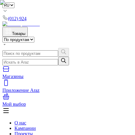
(012) 924
Товары
Магазины
Приложение Araz
Мой выбор
О нас
Кампании
Проекты