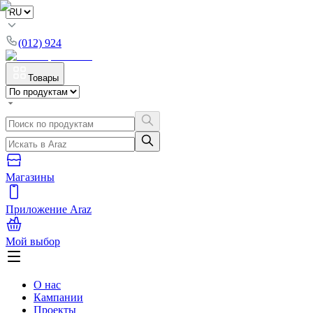
(012) 924
Товары
Магазины
Приложение Araz
Мой выбор
О нас
Кампании
Проекты