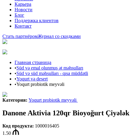
Карьера
Новости
Блог
Поддержка клиентов
Контакт
Стать партнёром
Журнал со скидками
Главная страница
•
Süd və emal olunmuş ət məhsulları
•
Süd və süd məhsulları - qısa müddətli
•
Yoqurt və desert
•
Yoqurt probiotik meyvəli
Категория
:
Yoqurt probiotik meyvəli
Danone Aktivia 120qr Bioyoğurt Çiyələk
Код продукта
:
1000016405
1.50