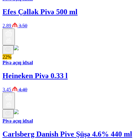
Efes Çəllək Pivə 500 ml
2.89
3.50
22%
Pivə açıq idxal
Heineken Pivə 0.33 l
3.45
4.40
Pivə açıq idxal
Carlsberg Danish Pive Şüşə 4.6% 440 ml