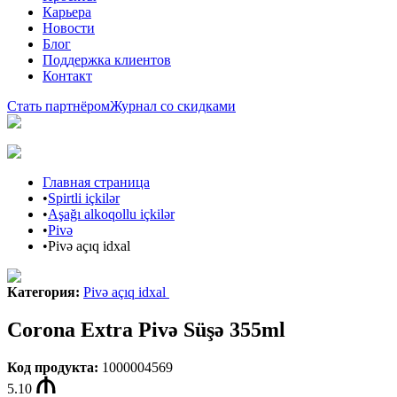
Карьера
Новости
Блог
Поддержка клиентов
Контакт
Стать партнёром
Журнал со скидками
Главная страница
•
Spirtli içkilər
•
Aşağı alkoqollu içkilər
•
Pivə
•
Pivə açıq idxal
Категория
:
Pivə açıq idxal
Corona Extra Pivə Süşə 355ml
Код продукта
:
1000004569
5.10