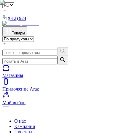
(012) 924
Товары
Магазины
Приложение Araz
Мой выбор
О нас
Кампании
Проекты