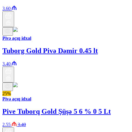
3.60
Pivə açıq idxal
Tuborg Gold Pivə Dəmir 0.45 lt
3.40
25%
Pivə açıq idxal
Pive Tuborq Gold Şüşə 5 6 % 0 5 Lt
2.55
3.40