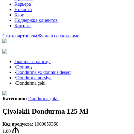
Карьера
Новости
Блог
Поддержка клиентов
Контакт
Стать партнёром
Журнал со скидками
Главная страница
•
Donmuş
•
Dondurma və donmuş desert
•
Dondurma porsiya
•
Dondurma çəki
Категория
:
Dondurma çəki
Çiyələkli Dondurma 125 Ml
Код продукта
:
1000059360
1.00