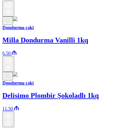
Dondurma çəki
Milla Dondurma Vanilli 1kq
6.50
Dondurma çəki
Delisimo Plombir Şokoladlı 1kq
11.50