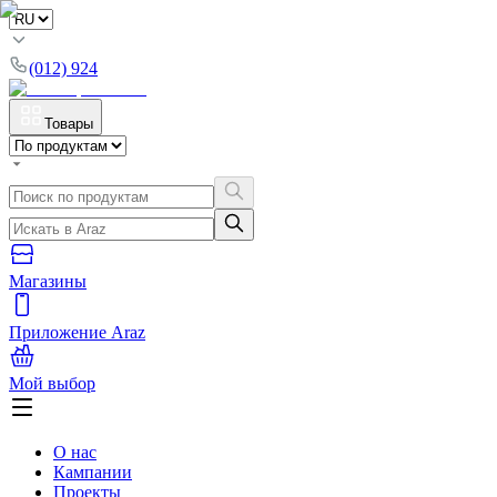
(012) 924
Товары
Магазины
Приложение Araz
Мой выбор
О нас
Кампании
Проекты