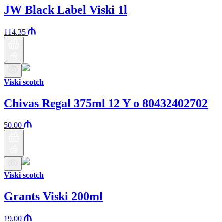
JW Black Label Viski 1l
114.35
Viski scotch
Chivas Regal 375ml 12 Y o 80432402702
50.00
Viski scotch
Grants Viski 200ml
19.00