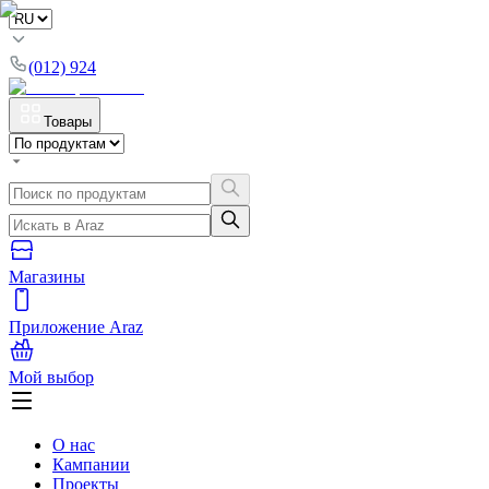
(012) 924
Товары
Магазины
Приложение Araz
Мой выбор
О нас
Кампании
Проекты