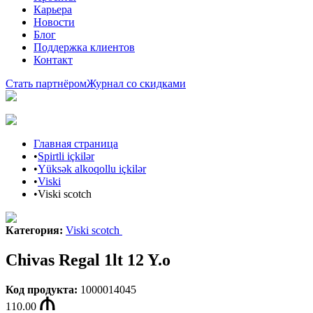
Карьера
Новости
Блог
Поддержка клиентов
Контакт
Стать партнёром
Журнал со скидками
Главная страница
•
Spirtli içkilər
•
Yüksək alkoqollu içkilər
•
Viski
•
Viski scotch
Категория
:
Viski scotch
Chivas Regal 1lt 12 Y.o
Код продукта
:
1000014045
110.00