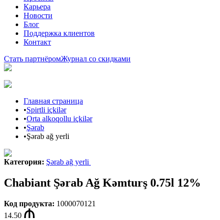
Карьера
Новости
Блог
Поддержка клиентов
Контакт
Стать партнёром
Журнал со скидками
Главная страница
•
Spirtli içkilər
•
Orta alkoqollu içkilər
•
Şərab
•
Şərab ağ yerli
Категория
:
Şərab ağ yerli
Chabiant Şərab Ağ Kəmturş 0.75l 12%
Код продукта
:
1000070121
14.50