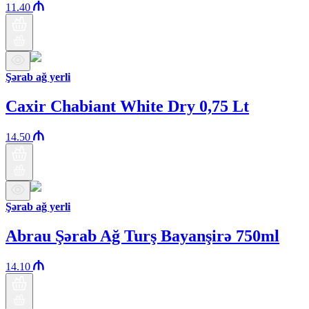
11.40
Şərab ağ yerli
Caxir Chabiant White Dry 0,75 Lt
14.50
Şərab ağ yerli
Abrau Şərab Ağ Turş Bayanşirə 750ml
14.10