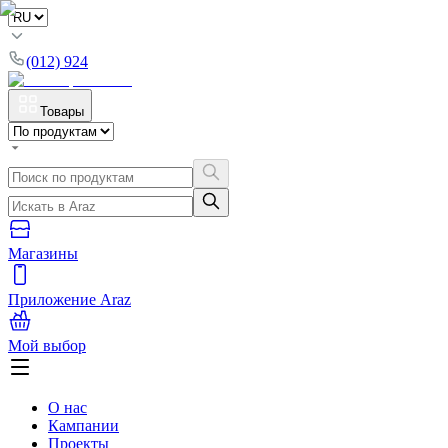
(012) 924
Товары
Магазины
Приложение Araz
Мой выбор
О нас
Кампании
Проекты