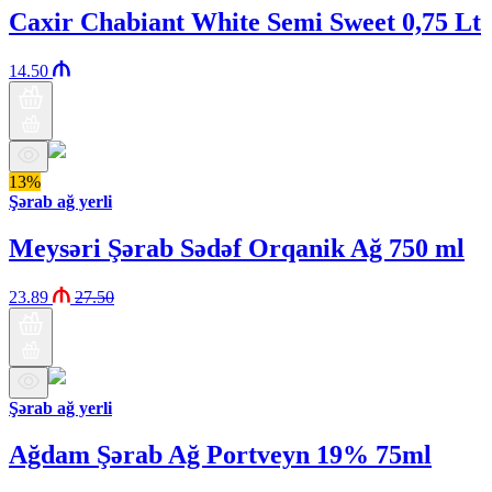
Caxir Chabiant White Semi Sweet 0,75 Lt
14.50
13%
Şərab ağ yerli
Meysəri Şərab Sədəf Orqanik Ağ 750 ml
23.89
27.50
Şərab ağ yerli
Ağdam Şərab Ağ Portveyn 19% 75ml