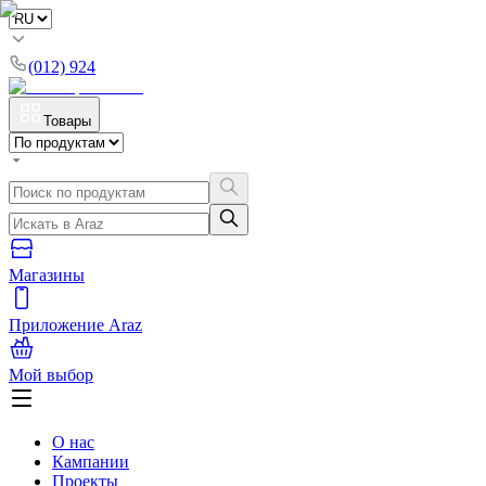
(012) 924
Товары
Магазины
Приложение Araz
Мой выбор
О нас
Кампании
Проекты