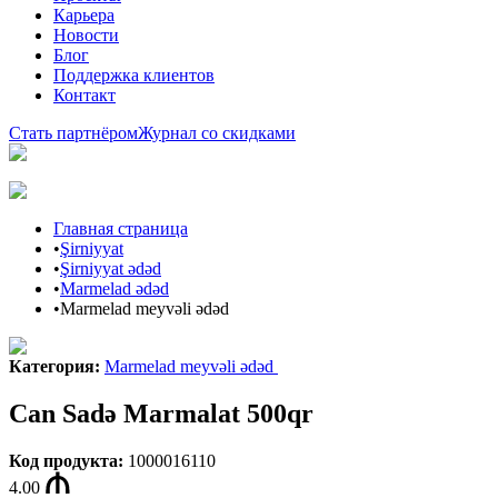
Карьера
Новости
Блог
Поддержка клиентов
Контакт
Стать партнёром
Журнал со скидками
Главная страница
•
Şirniyyat
•
Şirniyyat ədəd
•
Marmelad ədəd
•
Marmelad meyvəli ədəd
Категория
:
Marmelad meyvəli ədəd
Can Sadə Marmalat 500qr
Код продукта
:
1000016110
4.00