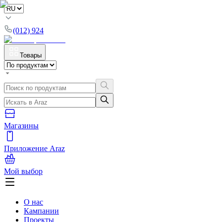
(012) 924
Товары
Магазины
Приложение Araz
Мой выбор
О нас
Кампании
Проекты