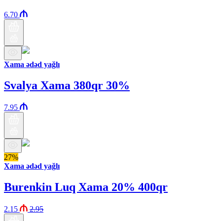
6.70
Xama ədəd yağlı
Svalya Xama 380qr 30%
7.95
27%
Xama ədəd yağlı
Burenkin Luq Xama 20% 400qr
2.15
2.95