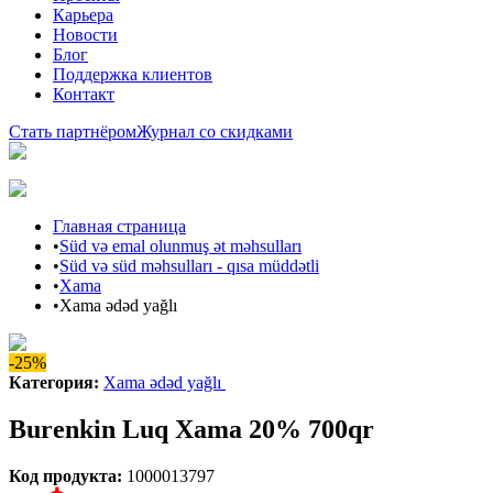
Карьера
Новости
Блог
Поддержка клиентов
Контакт
Стать партнёром
Журнал со скидками
Главная страница
•
Süd və emal olunmuş ət məhsulları
•
Süd və süd məhsulları - qısa müddətli
•
Xama
•
Xama ədəd yağlı
-25%
Категория
:
Xama ədəd yağlı
Burenkin Luq Xama 20% 700qr
Код продукта
:
1000013797