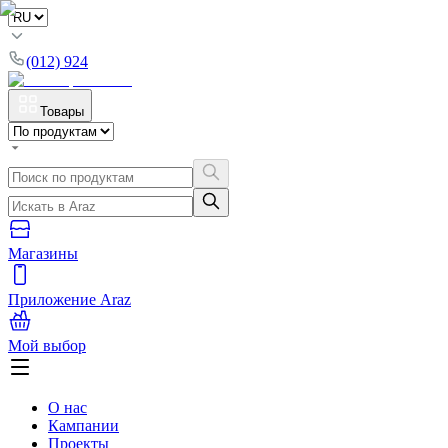
(012) 924
Товары
Магазины
Приложение Araz
Мой выбор
О нас
Кампании
Проекты