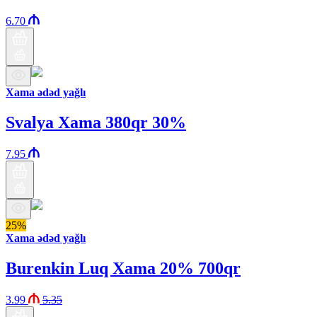
6.70
Xama ədəd yağlı
Svalya Xama 380qr 30%
7.95
25%
Xama ədəd yağlı
Burenkin Luq Xama 20% 700qr
3.99
5.35