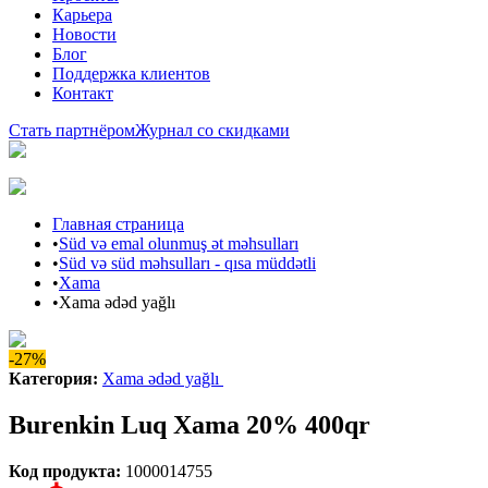
Карьера
Новости
Блог
Поддержка клиентов
Контакт
Стать партнёром
Журнал со скидками
Главная страница
•
Süd və emal olunmuş ət məhsulları
•
Süd və süd məhsulları - qısa müddətli
•
Xama
•
Xama ədəd yağlı
-27%
Категория
:
Xama ədəd yağlı
Burenkin Luq Xama 20% 400qr
Код продукта
:
1000014755