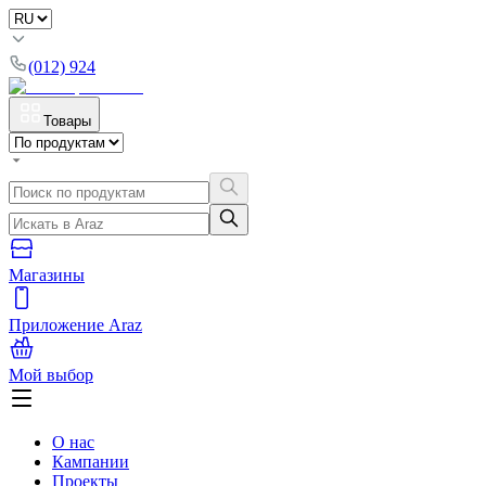
(012) 924
Товары
Магазины
Приложение Araz
Мой выбор
О нас
Кампании
Проекты