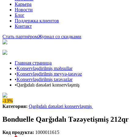
Карьера
Новости
Блог
Поддержка клиентов
Контакт
Стать партнёром
Журнал со скидками
Главная страница
•
Konservləşdirilmiş məhsullar
•
Konservləşdirilmiş meyvə-tərəvəz
•
Konservləşdirilmiş tərəvəzlər
•
Qarğıdalı dənələri konservləşmiş
-13%
Категория
:
Qarğıdalı dənələri konservləşmiş
Bonduelle Qarğıdalı Təzəyetişmiş 212qr
Код продукта
:
1000011615