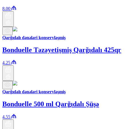
8.00
Qarğıdalı dənələri konservləşmiş
Bonduelle Təzəyetişmiş Qarğıdalı 425qr
4.25
Qarğıdalı dənələri konservləşmiş
Bonduelle 500 ml Qarğıdalı Şüşə
4.55