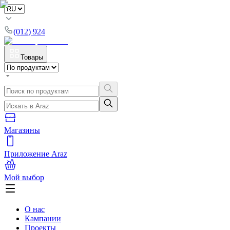
(012) 924
Товары
Магазины
Приложение Araz
Мой выбор
О нас
Кампании
Проекты