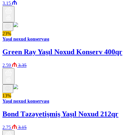
3.15
23%
Yaşıl noxud konservası
Green Ray Yaşıl Noxud Konserv 400qr
2.59
3.35
13%
Yaşıl noxud konservası
Bond Təzəyetişmiş Yaşıl Noxud 212qr
2.75
3.15