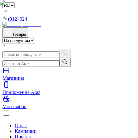
(012) 924
Товары
Магазины
Приложение Araz
Мой выбор
О нас
Кампании
Проекты