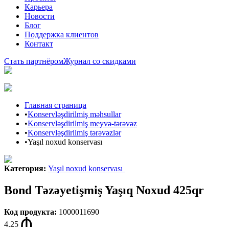
Карьера
Новости
Блог
Поддержка клиентов
Контакт
Стать партнёром
Журнал со скидками
Главная страница
•
Konservləşdirilmiş məhsullar
•
Konservləşdirilmiş meyvə-tərəvəz
•
Konservləşdirilmiş tərəvəzlər
•
Yaşıl noxud konservası
Категория
:
Yaşıl noxud konservası
Bond Təzəyetişmiş Yaşıq Noxud 425qr
Код продукта
:
1000011690
4.25