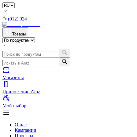
(012) 924
Товары
Магазины
Приложение Araz
Мой выбор
О нас
Кампании
Проекты