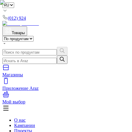
(012) 924
Товары
Магазины
Приложение Araz
Мой выбор
О нас
Кампании
Проекты