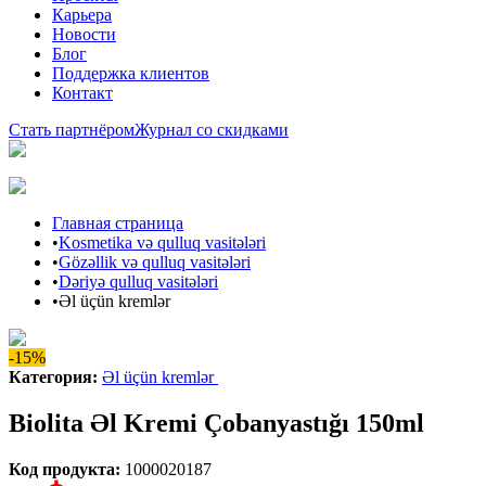
Карьера
Новости
Блог
Поддержка клиентов
Контакт
Стать партнёром
Журнал со скидками
Главная страница
•
Kosmetika və qulluq vasitələri
•
Gözəllik və qulluq vasitələri
•
Dəriyə qulluq vasitələri
•
Əl üçün kremlər
-15%
Категория
:
Əl üçün kremlər
Biolita Əl Kremi Çobanyastığı 150ml
Код продукта
:
1000020187