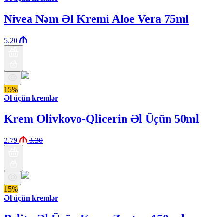
Nivea Nəm Əl Kremi Aloe Vera 75ml
5.20
15%
Əl üçün kremlər
Krem Olivkovo-Qlicerin Əl Üçün 50ml
2.79
3.30
15%
Əl üçün kremlər