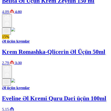
Belita Əl Üçün Krem Zeytun 150 ml
4.09
4.80
15%
Əl üçün kremlər
Krem Romashka-Qlicerin Əl Üçün 50ml
2.79
3.30
Əl üçün kremlər
Eveline Əl Kremi Quru Dəri üçün 100ml
5.15