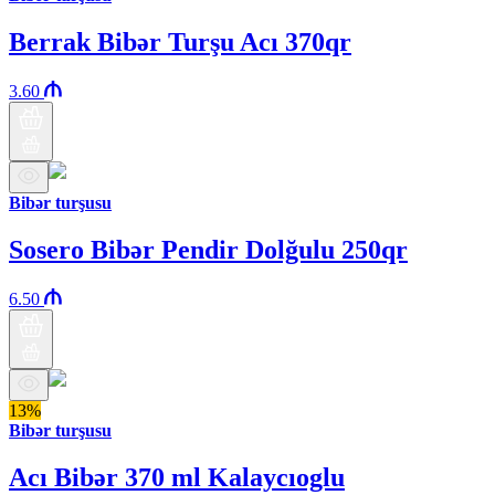
Berrak Bibər Turşu Acı 370qr
3.60
Bibər turşusu
Sosero Bibər Pendir Dolğulu 250qr
6.50
13%
Bibər turşusu
Acı Bibər 370 ml Kalaycıoglu