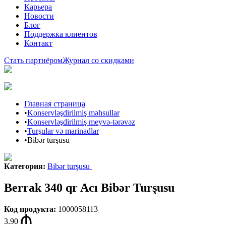
Карьера
Новости
Блог
Поддержка клиентов
Контакт
Стать партнёром
Журнал со скидками
Главная страница
•
Konservləşdirilmiş məhsullar
•
Konservləşdirilmiş meyvə-tərəvəz
•
Turşular və marinadlar
•
Bibər turşusu
Категория
:
Bibər turşusu
Berrak 340 qr Acı Bibər Turşusu
Код продукта
:
1000058113
3.90