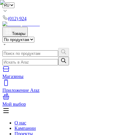
(012) 924
Товары
Магазины
Приложение Araz
Мой выбор
О нас
Кампании
Проекты