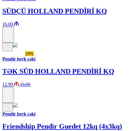
SÜDÇÜ HOLLAND PENDİRİ KQ
16.00
Бренд Араз
19%
Pendir berk çəki
TƏK SÜD HOLLAND PENDİRİ KQ
12.99
15.95
Pendir berk çəki
Friendship Pendir Guedet 12kq (4x3kq)