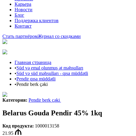
Карьера
Новости
Блог
Поддержка клиентов
Контакт
Стать партнёром
Журнал со скидками
Главная страница
•
Süd və emal olunmuş ət məhsulları
•
Süd və süd məhsulları - qısa müddətli
•
Pendir qısa müddətli
•
Pendir berk çəki
Категория
:
Pendir berk çəki
Belarus Gouda Pendir 45% 1kq
Код продукта
:
1000013158
21.95