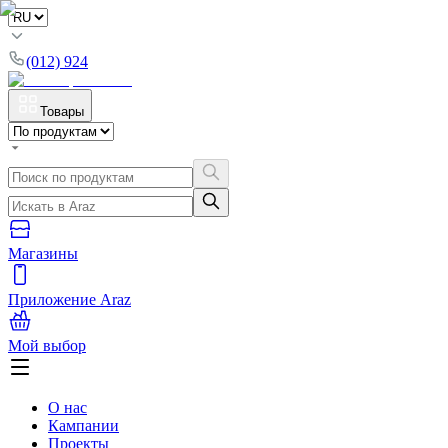
(012) 924
Товары
Магазины
Приложение Araz
Мой выбор
О нас
Кампании
Проекты