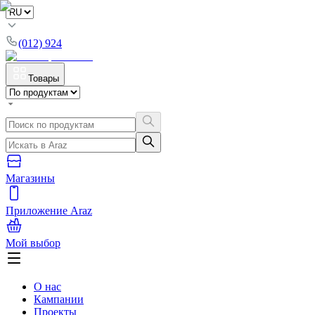
(012) 924
Товары
Магазины
Приложение Araz
Мой выбор
О нас
Кампании
Проекты