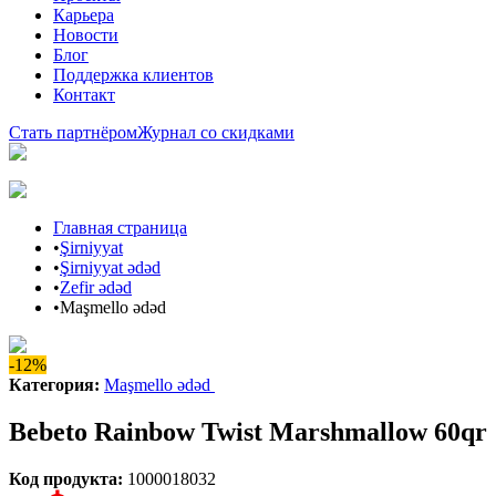
Карьера
Новости
Блог
Поддержка клиентов
Контакт
Стать партнёром
Журнал со скидками
Главная страница
•
Şirniyyat
•
Şirniyyat ədəd
•
Zefir ədəd
•
Maşmello ədəd
-12%
Категория
:
Maşmello ədəd
Bebeto Rainbow Twist Marshmallow 60qr
Код продукта
:
1000018032