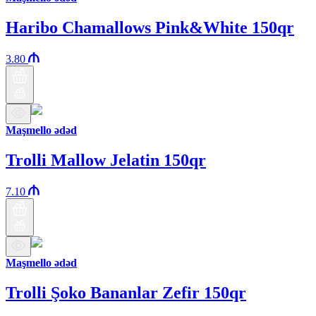
Haribo Chamallows Pink&White 150qr
3.80
Maşmello ədəd
Trolli Mallow Jelatin 150qr
7.10
Maşmello ədəd
Trolli Şoko Bananlar Zefir 150qr