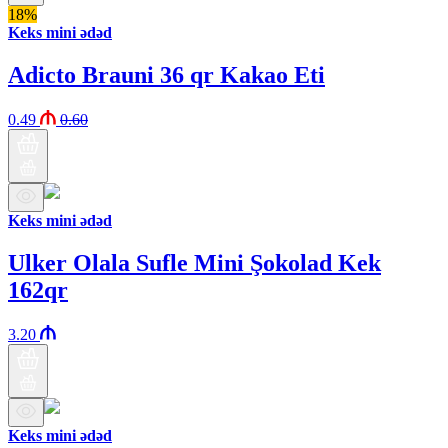
18%
Keks mini ədəd
Adicto Brauni 36 qr Kakao Eti
0.49
0.60
Keks mini ədəd
Ulker Olala Sufle Mini Şokolad Kek
162qr
3.20
Keks mini ədəd