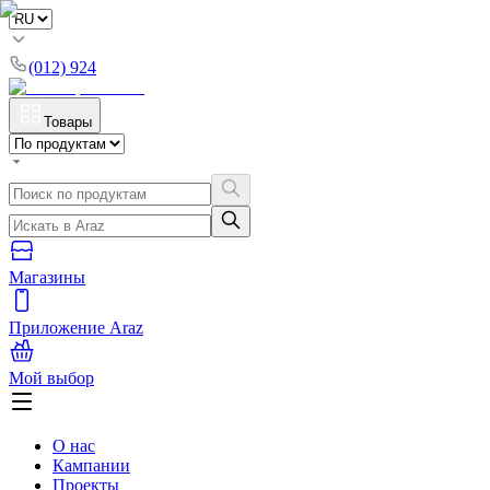
(012) 924
Товары
Магазины
Приложение Araz
Мой выбор
О нас
Кампании
Проекты