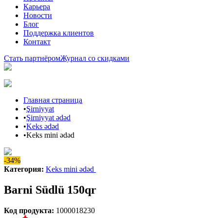
Карьера
Новости
Блог
Поддержка клиентов
Контакт
Стать партнёром
Журнал со скидками
Главная страница
•
Şirniyyat
•
Şirniyyat ədəd
•
Keks ədəd
•
Keks mini ədəd
-34%
Категория
:
Keks mini ədəd
Barni Südlü 150qr
Код продукта
:
1000018230