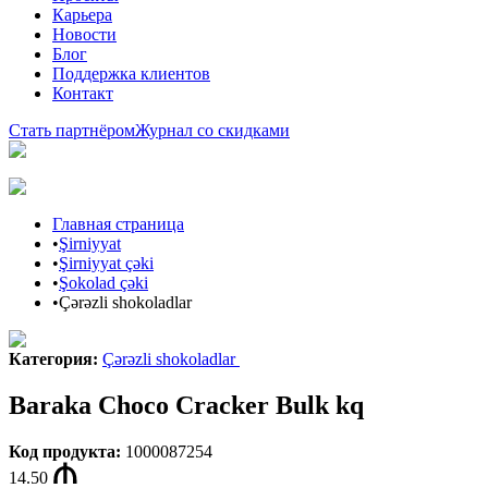
Карьера
Новости
Блог
Поддержка клиентов
Контакт
Стать партнёром
Журнал со скидками
Главная страница
•
Şirniyyat
•
Şirniyyat çəki
•
Şokolad çəki
•
Çərəzli shokoladlar
Категория
:
Çərəzli shokoladlar
Baraka Choco Cracker Bulk kq
Код продукта
:
1000087254
14.50