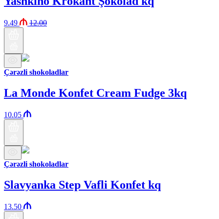
Yashkino Krokant Şokolad kq
9.49
12.00
Çərəzli shokoladlar
La Monde Konfet Cream Fudge 3kq
10.05
Çərəzli shokoladlar
Slavyanka Step Vafli Konfet kq
13.50