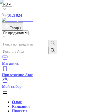
(012) 924
Товары
Магазины
Приложение Araz
Мой выбор
О нас
Кампании
Проекты