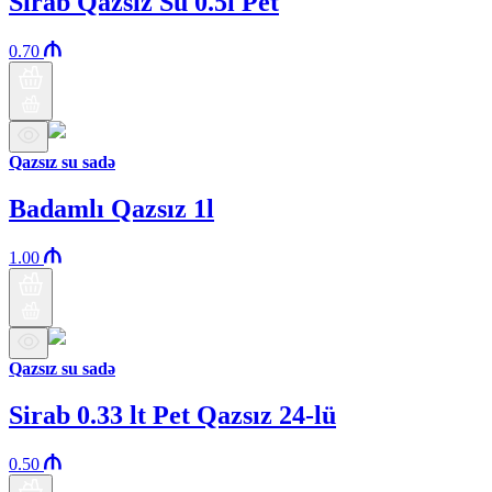
Sirab Qazsız Su 0.5l Pet
0.70
Qazsız su sadə
Badamlı Qazsız 1l
1.00
Qazsız su sadə
Sirab 0.33 lt Pet Qazsız 24-lü
0.50