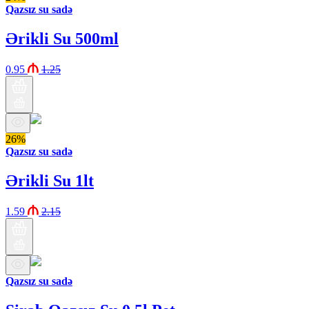
Qazsız su sadə
Ərikli Su 500ml
0.95
1.25
26%
Qazsız su sadə
Ərikli Su 1lt
1.59
2.15
Qazsız su sadə