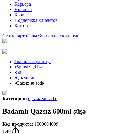
Карьера
Новости
Блог
Поддержка клиентов
Контакт
Стать партнёром
Журнал со скидками
Главная страница
•
Spirtsiz içkilər
•
Su
•
Qazsız su
•
Qazsız su sadə
Категория
:
Qazsız su sadə
Badamlı Qazsız 600ml şüşə
Код продукта
:
1000004009
1.40