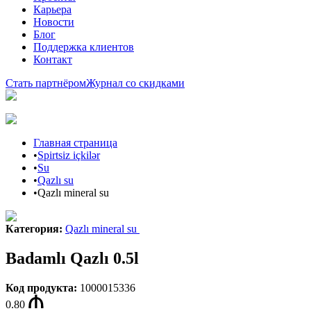
Карьера
Новости
Блог
Поддержка клиентов
Контакт
Стать партнёром
Журнал со скидками
Главная страница
•
Spirtsiz içkilər
•
Su
•
Qazlı su
•
Qazlı mineral su
Категория
:
Qazlı mineral su
Badamlı Qazlı 0.5l
Код продукта
:
1000015336
0.80