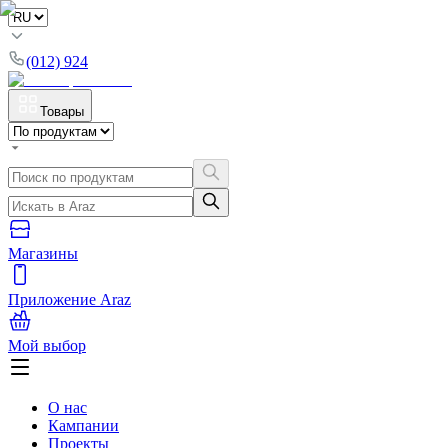
(012) 924
Товары
Магазины
Приложение Araz
Мой выбор
О нас
Кампании
Проекты