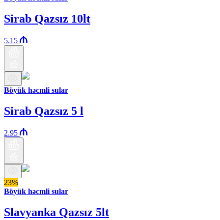
Sirab Qazsız 10lt
5.15
Böyük həcmli sular
Sirab Qazsız 5 l
2.95
23%
Böyük həcmli sular
Slavyanka Qazsız 5lt