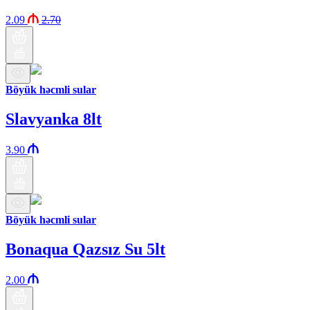
2.09
2.70
Böyük həcmli sular
Slavyanka 8lt
3.90
Böyük həcmli sular
Bonaqua Qazsız Su 5lt
2.00