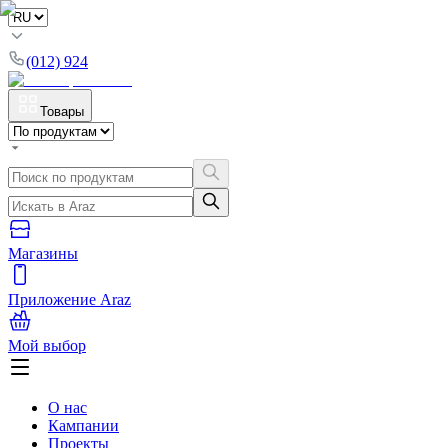
(012) 924
Товары
Магазины
Приложение Araz
Мой выбор
О нас
Кампании
Проекты