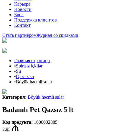
Карьера
Новости
Блог
Поддержка клиентов
Контакт
Стать партнёром
Журнал со скидками
Главная страница
•
Spirtsiz içkilər
•
Su
•
Qazsız su
•
Böyük həcmli sular
Категория
:
Böyük həcmli sular
Badamlı Pet Qazsız 5 lt
Код продукта
:
1000002885
2.95