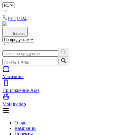
(012) 924
Товары
Магазины
Приложение Araz
Мой выбор
О нас
Кампании
Проекты