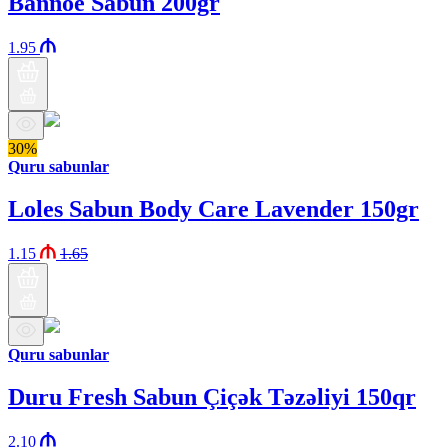
Bannoe Sabun 200gr
1.95
30%
Quru sabunlar
Loles Sabun Body Care Lavender 150gr
1.15
1.65
Quru sabunlar
Duru Fresh Sabun Çiçək Təzəliyi 150qr
2.10