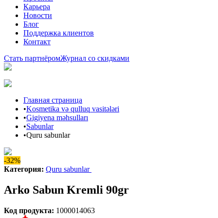
Карьера
Новости
Блог
Поддержка клиентов
Контакт
Стать партнёром
Журнал со скидками
Главная страница
•
Kosmetika və qulluq vasitələri
•
Gigiyena məhsulları
•
Sabunlar
•
Quru sabunlar
-32%
Категория
:
Quru sabunlar
Arko Sabun Kremli 90gr
Код продукта
:
1000014063