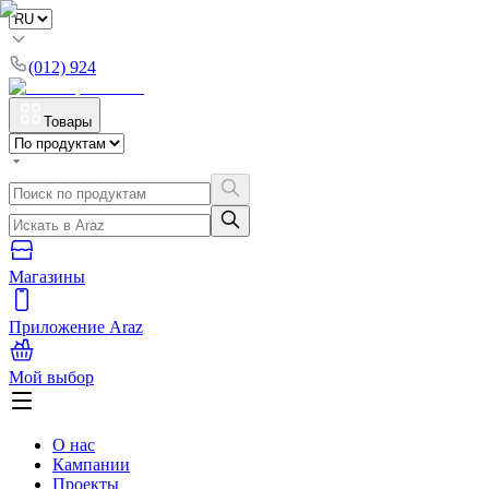
(012) 924
Товары
Магазины
Приложение Araz
Мой выбор
О нас
Кампании
Проекты