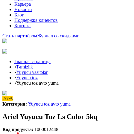
Карьера
Новости
Блог
Поддержка клиентов
Контакт
Стать партнёром
Журнал со скидками
Главная страница
•
Təmizlik
•
Yuyucu vasitələr
•
Yuyucu toz
•
Yuyucu toz avto yuma
-57%
Категория
:
Yuyucu toz avto yuma
Ariel Yuyucu Toz Ls Color 5kq
Код продукта
:
1000012448