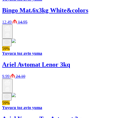
Bingo Mat.6x3kg White&colors
12.49
14.95
59%
Yuyucu toz avto yuma
Ariel Avtomat Lenor 3kq
9.99
24.10
59%
Yuyucu toz avto yuma