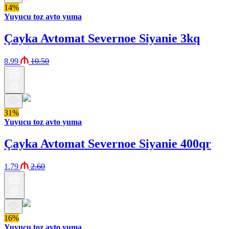
14%
Yuyucu toz avto yuma
Çayka Avtomat Severnoe Siyanie 3kq
8.99
10.50
31%
Yuyucu toz avto yuma
Çayka Avtomat Severnoe Siyanie 400qr
1.79
2.60
16%
Yuyucu toz avto yuma