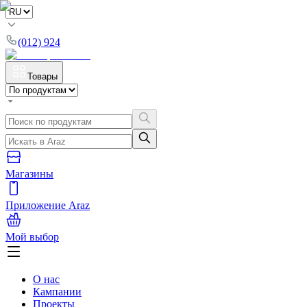
(012) 924
Товары
Магазины
Приложение Araz
Мой выбор
О нас
Кампании
Проекты