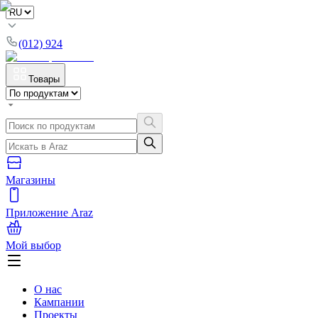
(012) 924
Товары
Магазины
Приложение Araz
Мой выбор
О нас
Кампании
Проекты