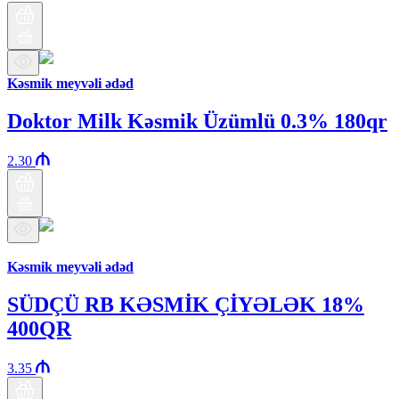
Kəsmik meyvəli ədəd
Doktor Milk Kəsmik Üzümlü 0.3% 180qr
2.30
Бренд Араз
Kəsmik meyvəli ədəd
SÜDÇÜ RB KƏSMİK ÇİYƏLƏK 18%
400QR
3.35