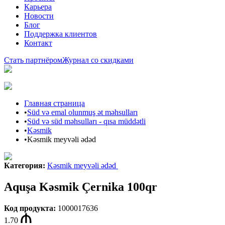
Карьера
Новости
Блог
Поддержка клиентов
Контакт
Стать партнёром
Журнал со скидками
Главная страница
•
Süd və emal olunmuş ət məhsulları
•
Süd və süd məhsulları - qısa müddətli
•
Kəsmik
•
Kəsmik meyvəli ədəd
Категория
:
Kəsmik meyvəli ədəd
Aquşa Kəsmik Çernika 100qr
Код продукта
:
1000017636
1.70