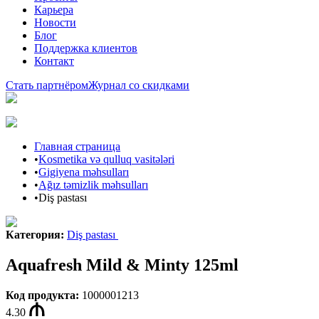
Карьера
Новости
Блог
Поддержка клиентов
Контакт
Стать партнёром
Журнал со скидками
Главная страница
•
Kosmetika və qulluq vasitələri
•
Gigiyena məhsulları
•
Ağız təmizlik məhsulları
•
Diş pastası
Категория
:
Diş pastası
Aquafresh Mild & Minty 125ml
Код продукта
:
1000001213
4.30