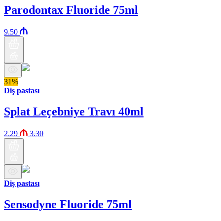
Parodontax Fluoride 75ml
9.50
31%
Diş pastası
Splat Leçebniye Travı 40ml
2.29
3.30
Diş pastası
Sensodyne Fluoride 75ml