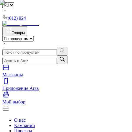
(012) 924
Товары
Магазины
Приложение Araz
Мой выбор
О нас
Кампании
Проекты