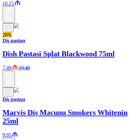
10.15
28%
Diş pastası
Dish Pastasi Splat Blackwood 75ml
7.49
10.40
Diş pastası
Marvis Diş Məcunu Smokers Whitenin
25ml
9.95